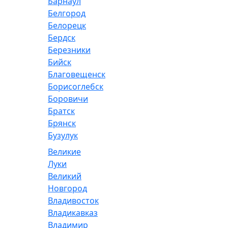
Барнаул
Белгород
Белорецк
Бердск
Березники
Бийск
Благовещенск
Борисоглебск
Боровичи
Братск
Брянск
Бузулук
Великие
Луки
Великий
Новгород
Владивосток
Владикавказ
Владимир